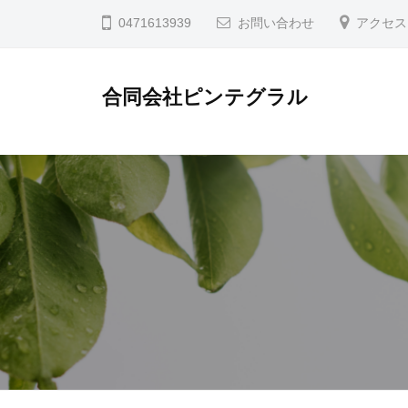
コ
0471613939
お問い合わせ
アクセス
ン
テ
合同会社ピンテグラル
ン
ツ
へ
ス
キ
ッ
プ