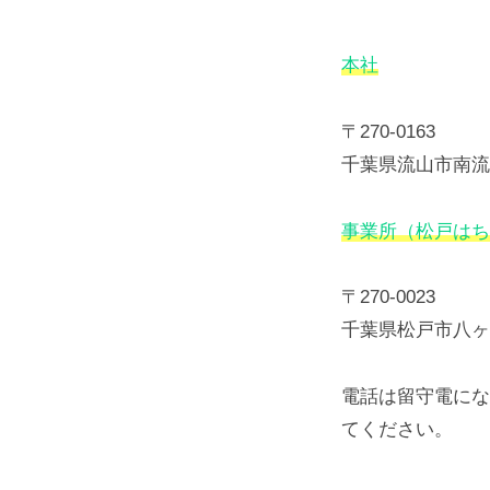
所
本社
在
〒270-0163
千葉県流山市南流山
地
事業所（松戸はち
2026
年
5
〒270-0023
月
千葉県松戸市八ヶ崎
23
日
電話は留守電にな
by
てください。
pintegral